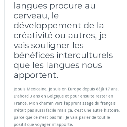
e
langues procure au
s
l
cerveau, le
a
développement de la
n
g
créativité ou autres, je
u
e
vais souligner les
s
é
bénéfices interculturels
t
que les langues nous
r
a
apportent.
n
g
è
Je suis Mexicaine, je suis en Europe depuis déjà 17 ans.
r
D’abord 3 ans en Belgique et pour ensuite rester en
e
France. Mon chemin vers l’apprentissage du français
s ?
n’était pas aussi facile mais ça, c’est une autre histoire,
parce que ce n’est pas fini. Je vais parler de tout le
positif que voyager m’apporte.