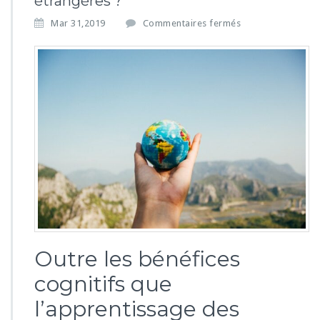
étrangères ?
s
Mar 31,2019
Commentaires fermés
u
r
P
o
u
r
q
u
o
i
a
p
p
r
e
n
Outre les bénéfices
d
cognitifs que
r
e
l’apprentissage des
l